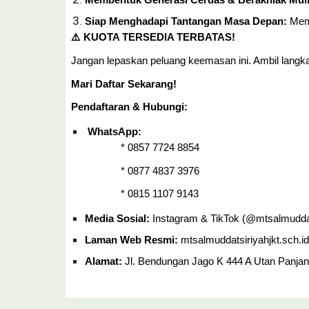
Membentuk Generasi Cerdas & Berakhlak Muli
Siap Menghadapi Tantangan Masa Depan:
Memp
⚠️ KUOTA TERSEDIA TERBATAS!
Jangan lepaskan peluang keemasan ini. Ambil langka
Mari Daftar Sekarang!
Pendaftaran & Hubungi:
WhatsApp:
* 0857 7724 8854
* 0877 4837 3976
* 0815 1107 9143
Media Sosial:
Instagram & TikTok (@mtsalmuddat
Laman Web Resmi:
mtsalmuddatsiriyahjkt.sch.id
Alamat:
Jl. Bendungan Jago K 444 A Utan Panjan