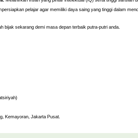
a:
Melahirkan insan yang pintar intelektual (IQ) serta tinggi sahsiah
ersiapkan pelajar agar memiliki daya saing yang tinggi dalam mend
h bijak sekarang demi masa depan terbaik putra-putri anda.
siriyah)
g, Kemayoran, Jakarta Pusat.