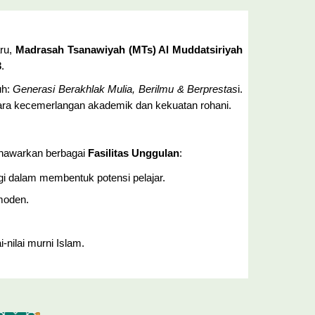
aru,
Madrasah Tsanawiyah (MTs) Al Muddatsiriyah
3
.
uh:
Generasi Berakhlak Mulia, Berilmu & Berprestas
i.
tara kecemerlangan akademik dan kekuatan rohani.
enawarkan berbagai
Fasilitas Unggulan
:
gi dalam membentuk potensi pelajar.
moden.
nilai murni Islam.