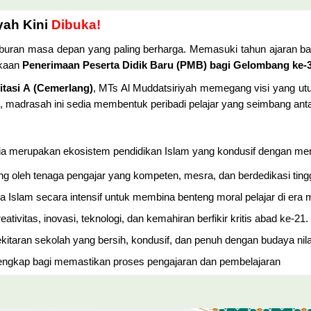
yah Kini
Dibuka!
aburan masa depan yang paling berharga. Memasuki tahun ajaran b
kaan
Penerimaan Peserta Didik Baru (PMB) bagi Gelombang ke-
itasi A (Cemerlang)
, MTs Al Muddatsiriyah memegang visi yang ut
, madrasah ini sedia membentuk peribadi pelajar yang seimbang an
, ia merupakan ekosistem pendidikan Islam yang kondusif dengan m
g oleh tenaga pengajar yang kompeten, mesra, dan berdedikasi ting
Islam secara intensif untuk membina benteng moral pelajar di era 
eativitas, inovasi, teknologi, dan kemahiran berfikir kritis abad ke-21.
taran sekolah yang bersih, kondusif, dan penuh dengan budaya nilai-
engkap bagi memastikan proses pengajaran dan pembelajaran