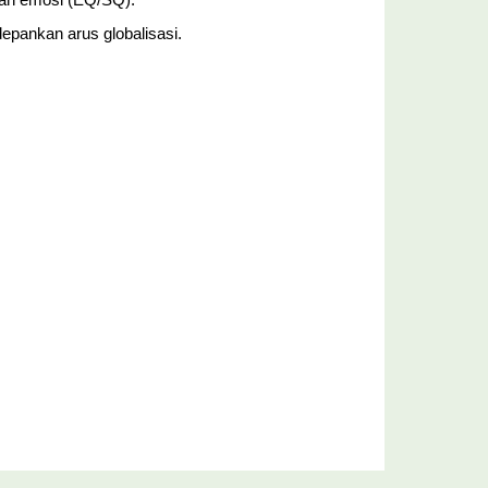
 dan emosi (EQ/SQ).
epankan arus globalisasi.