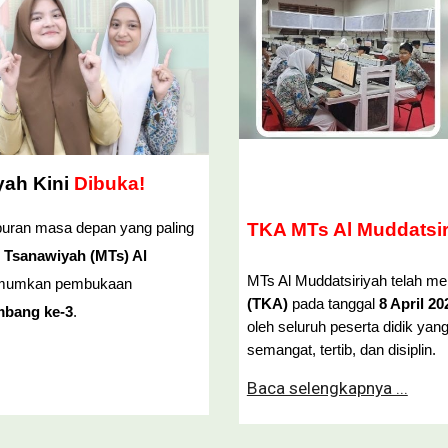
yah Kini
Dibuka!
TKA MTs Al Muddatsi
buran masa depan yang paling
 Tsanawiyah (MTs) Al
MTs Al Muddatsiriyah telah m
umumkan pembukaan
(TKA)
pada tanggal
8 April 2
mbang ke-3
.
oleh seluruh peserta didik y
semangat, tertib, dan disiplin.
Baca selengkapnya ...