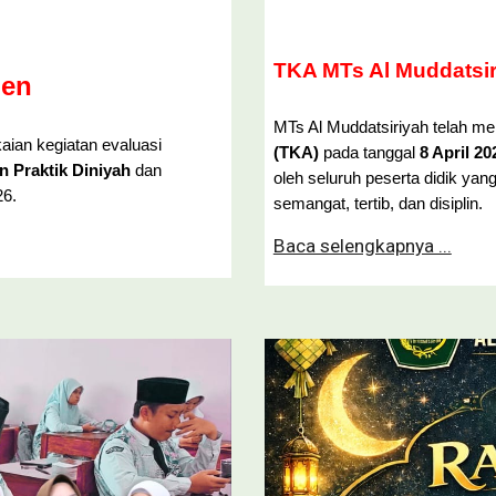
TKA MTs Al Muddatsi
men
MTs Al Muddatsiriyah telah m
ian kegiatan evaluasi
(TKA)
pada tanggal
8 April 2
n Praktik Diniyah
dan
oleh seluruh peserta didik y
26.
semangat, tertib, dan disiplin.
Baca selengkapnya ...