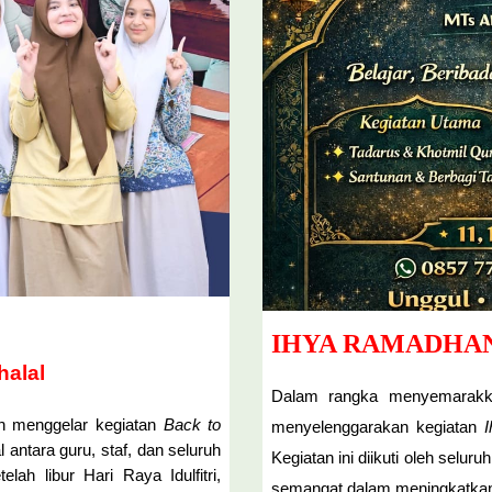
IHYA RAMADHAN
halal
Dalam rangka menyemarakka
ah menggelar kegiatan
Back to
menyelenggarakan kegiatan
 antara guru, staf, dan seluruh
Kegiatan ini diikuti oleh selur
lah libur Hari Raya Idulfitri,
semangat dalam meningkatkan